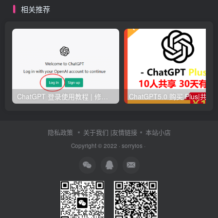
相关推荐
ChatGPT 登录使用教程 | 修改密码流程 | 常见问题解决
ChatGPT5.0 购买 Plus|共享账号|开团|图片识别|注
隐私政策
关于我们
|友情链接
本站小店
Copyright © 2022 ·
sorryios
·