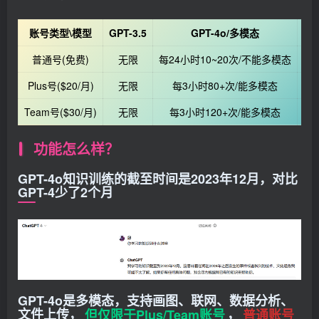
账号类型\模型
GPT-3.5
GPT-4o/多模态
普通号(免费)
无限
每24小时10~20次/不能多模态
Plus号($20/月)
无限
每3小时80+次/能多模态
每
Team号($30/月)
无限
每3小时120+次/能多模态
每
功能怎么样？
GPT-4o知识训练的截至时间是2023年12月，对比
GPT-4少了2个月
GPT-4o是多模态，支持画图、联网、数据分析、
文件上传，
但仅限于Plus/Team账号
，
普通账号