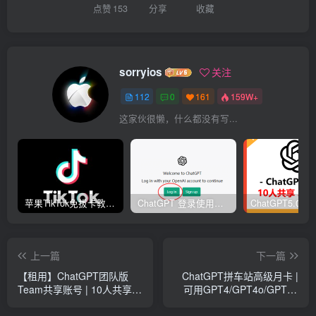
点赞
153
分享
收藏
sorryios
关注
112
0
161
159W+
这家伙很懒，什么都没有写...
苹果TikTok免拔卡教程解决黑屏闪退免费美区苹果ID
ChatGPT 登录使用教程 | 修改密码流程 | 常见问题解决
上一篇
下一篇
【租用】ChatGPT团队版
ChatGPT拼车站高级月卡 |
Team共享账号 | 10人共享5
可用GPT4/GPT4o/GPT5 |
天 | GPT4 3小时100次提问
独享体验