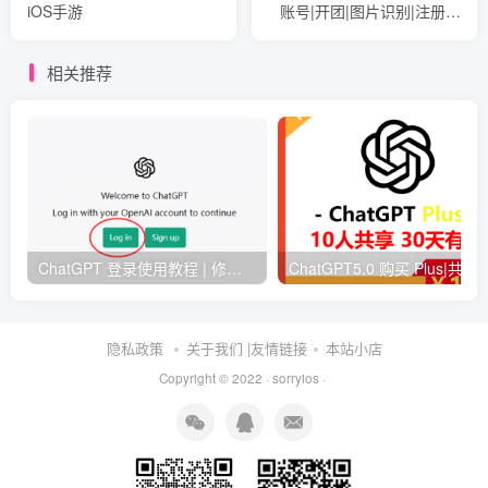
iOS手游
账号|开团|图片识别|注册登
录|毕业季论文|中文|AI人工
智能
相关推荐
ChatGPT 登录使用教程 | 修改密码流程 | 常见问题解决
ChatGPT5.0 购买 Plus|共享账号|开团|图片识别|注
隐私政策
关于我们
|友情链接
本站小店
Copyright © 2022 ·
sorryios
·