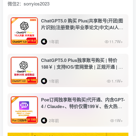
微信2：sorryios2023
ChatGPT5.0 购买 Plus|共享账号|开团|图
片识别|注册登录|毕业季论文|中文|AI人工
智能
1年前
11.7W+
ChatGPT5.0 Plus独享账号购买 | 特价
188￥ | 支持IOS/官网登录 | 正规开通 | 手
工注册 | 遇封必换
1年前
1.1W+
Poe订阅独享账号购买|代开通、内含GPT-
4 / Claude+、特价仅需199￥、各大热门
AI工具集合 | 封号无忧可售后
2年前
1W+