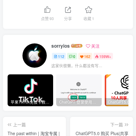
点赞
93
分享
收藏
1
sorryios
关注
112
0
162
159W+
这家伙很懒，什么都没有写...
苹果TikTok免拔卡教程解决黑屏闪退免费美区苹果ID
ChatGPT 登录使用教程 | 修改密码流程 | 常见问题解决
上一篇
下一篇
The past within | 淘宝专属 |
ChatGPT5.0 购买 Plus|共享