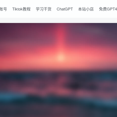
l账号
Tiktok教程
学习干货
ChatGPT
本站小店
免费GPT