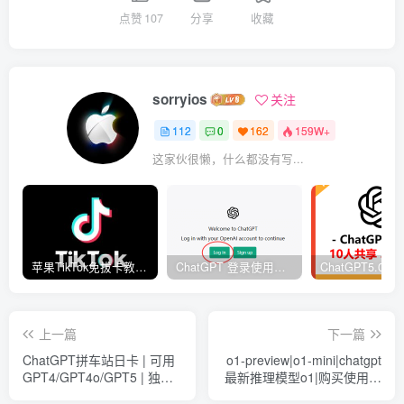
点赞
107
分享
收藏
sorryios
关注
112
0
162
159W+
这家伙很懒，什么都没有写...
苹果TikTok免拔卡教程解决黑屏闪退免费美区苹果ID
ChatGPT 登录使用教程 | 修改密码流程 | 常见问题解决
上一篇
下一篇
ChatGPT拼车站日卡 | 可用
o1-preview|o1-mini|chatgpt
GPT4/GPT4o/GPT5 | 独享
最新推理模型o1|购买使用体
体验
验|最牛x的论文助手模型