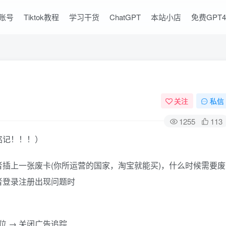
l账号
Tiktok教程
学习干货
ChatGPT
本站小店
免费GPT
关注
私信
1255
113
铭记！！！）
插上一张废卡(你所运营的国家，淘宝就能买)，什么时候需要废
者登录注册出现问题时
定位 → 关闭广告追踪