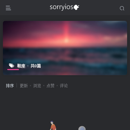
鞍座
共0篇
排序
更新
浏览
点赞
评论